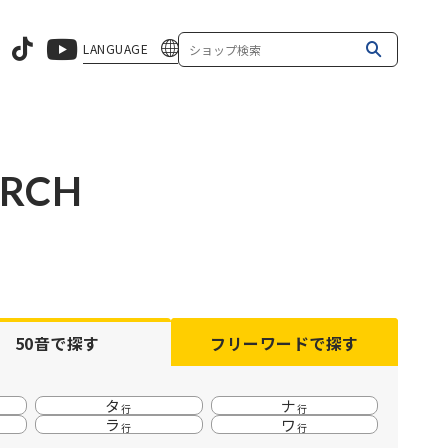
LANGUAGE
ARCH
50音
で探す
フリーワード
で探す
タ
ナ
行
行
ラ
ワ
行
行