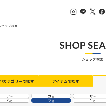
ショップ検索
SHOP SE
ショップ検索
ア/カテゴリーで探す
アイテム
で探す
ア
カ
サ
行
行
行
ハ
マ
ヤ
行
行
行