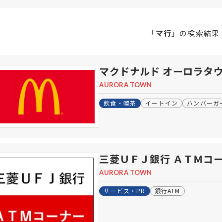
「
マ行
」の
検索結果
マクドナルド オーロラタ
AURORA TOWN
飲食・喫茶
イートイン
ハンバーガ
三菱ＵＦＪ銀行 ＡＴＭコ
AURORA TOWN
サービス・PR
銀行ATM