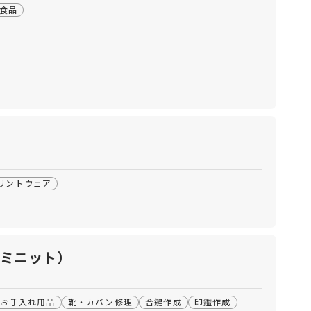
食品
リントウェア
ターミニット）
お手入れ用品
靴・カバン修理
合鍵作成
印鑑作成