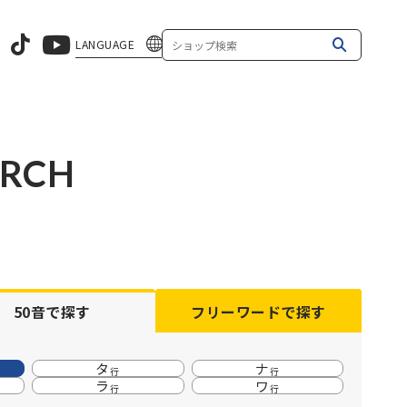
LANGUAGE
ARCH
50音
で探す
フリーワード
で探す
タ
ナ
行
行
ラ
ワ
行
行