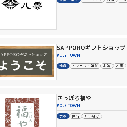
SAPPOROギフトショップ
POLE TOWN
雑貨
インテリア雑貨
お箸
木彫
さっぽろ福や
POLE TOWN
食品
弁当
たい焼き