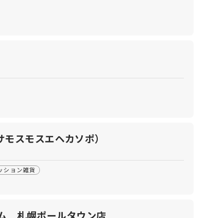
）
サマンサモスモスエヘカソポ）
ッション雑貨
ム 札幌ポールタウン店