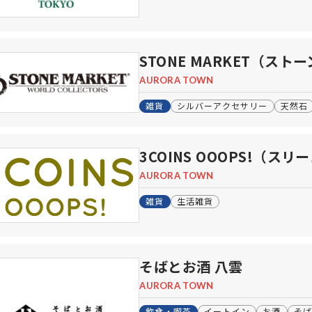
STONE MARKET（ス
AURORA TOWN
雑貨
シルバーアクセサリー
天然石
3COINS OOOPS!（ス
AURORA TOWN
雑貨
生活雑貨
そばとお酒 八雲
AURORA TOWN
飲食・喫茶
イートイン
お酒
そ