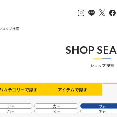
ショップ検索
SHOP SE
ショップ検索
ア/カテゴリーで探す
アイテム
で探す
ア
カ
サ
行
行
行
ハ
マ
ヤ
行
行
行