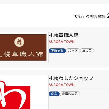
「
サ行
」の
検索結果
札幌革職人館
AURORA TOWN
服飾雑貨
バッグ
革製品
札幌わしたショップ
AURORA TOWN
食品
沖縄名産品