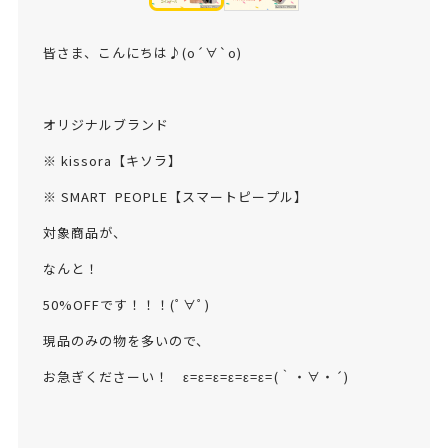
皆さま、こんにちは♪(о´∀`о)
オリジナルブランド
※ kissora【キソラ】
※ SMART PEOPLE【スマートピープル】
対象商品が、
なんと！
50%OFFです！！！(ﾟ∀ﾟ)
現品のみの物を多いので、
お急ぎくださーい！ ε=ε=ε=ε=ε=ε=(｀・∀・´)