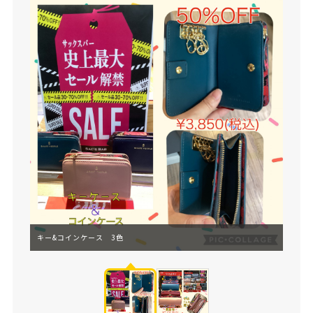
キー&コインケース 3色
がまぐ