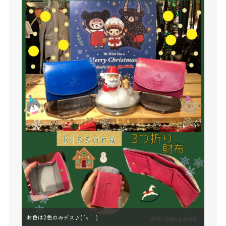
お色は2色のみデス♪(´ε｀ )
お色は