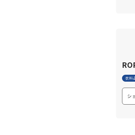
RO
衣料
シ