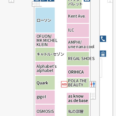
パ
パ
パ
レ
レ
レ
ッ
ッ
ッ
ト
ト
ト
K
K
K
e
e
e
n
n
n
t
t
t
A
A
A
v
v
v
e
e
e
.
.
.
ロ
ロ
ロ
ー
ー
ー
ソ
ソ
ソ
ン
ン
ン
I
I
I
L
L
L
C
C
C
O
O
O
F
F
F
U
U
U
O
O
O
N
N
N
/
/
/
M
M
M
K
K
K
M
M
M
I
I
I
C
C
C
H
H
H
E
E
E
L
L
L
A
A
A
M
M
M
P
P
P
H
H
H
I
I
I
/
/
/
K
K
K
L
L
L
E
E
E
I
I
I
N
N
N
u
u
u
n
n
n
e
e
e
n
n
n
a
a
a
n
n
n
a
a
a
c
c
c
o
o
o
o
o
o
l
l
l
キ
キ
キ
ャ
ャ
ャ
ト
ト
ト
ル・
ル・
ル・
セ
セ
セ
ゾ
ゾ
ゾ
ン
ン
ン
R
R
R
E
E
E
G
G
G
A
A
A
L
L
L
S
S
S
HO
HO
HO
E
E
E
S
S
S
A
A
A
l
l
l
p
p
p
h
h
h
a
a
a
b
b
b
e
e
e
t
t
t
'
'
'
s
s
s
al
al
al
p
p
p
h
h
h
a
a
a
b
b
b
e
e
e
t
t
t
ORIHICA
ORIHICA
P
P
P
O
O
O
L
L
L
A
A
A
T
T
T
H
H
H
E
E
E
Q
Q
u
u
a
a
r
r
k
k
B
B
B
E
E
E
A
A
A
U
U
U
T
T
T
Y
Y
Y
a
a
s
s
k
k
n
n
o
o
w
w
g
g
g
ig
ig
ig
o
o
o
t
t
t
a
a
s
s
d
d
e
e
b
b
a
a
s
s
e
e
O
O
O
S
S
S
M
M
M
O
O
O
S
S
S
I
I
I
S
S
S
私
私
私
の
の
の
部
部
部
屋
屋
屋