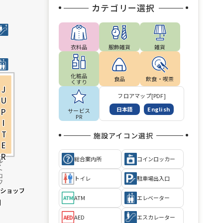
カテゴリー選択
衣料品
服飾雑貨
雑貨
化粧品
食品
飲食・喫茶
くすり
UPITER
UPITER
フロアマップ[PDF]
日本語
English
サービス
PR
施設アイコン選択
総合案内所
コインロッカー
トイレ
駐車場出入口
ーショップ
ーショップ
ATM
エレベーター
M
M
AED
エスカレーター