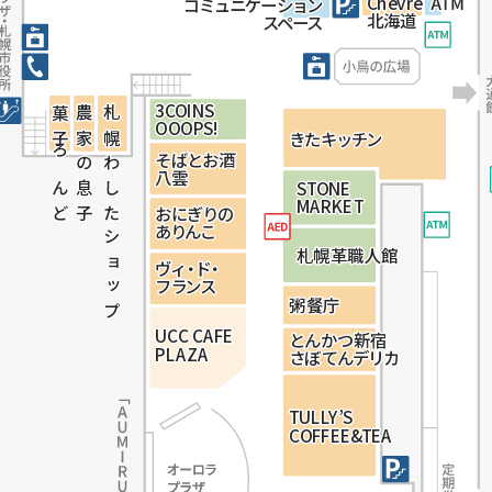
C
C
C
h
h
h
è
è
è
v
v
v
r
r
r
e
e
e
コ
コ
コ
ミ
ミ
ミ
ュ
ュ
ュ
ニ
ニ
ニ
ケ
ケ
ケ
ー
ー
ー
シ
シ
シ
ョ
ョ
ョ
ン
ン
ン
北
北
北
海
海
海
道
道
道
ス
ス
ス
ペ
ペ
ペ
ー
ー
ー
ス
ス
ス
3
3
3
C
C
C
O
O
O
I
I
I
N
N
N
S
S
S
菓子ろんど
菓子ろんど
農家の息子
農家の息子
札幌わしたショップ
札幌わしたショップ
OO
OO
OO
O
O
O
P
P
P
S
S
S
!
!
!
き
き
き
た
た
た
キ
キ
キ
ッ
ッ
ッ
チ
チ
チ
ン
ン
ン
そ
そ
そ
ば
ば
ば
と
と
と
お
お
お
酒
酒
酒
八
八
八
雲
雲
雲
S
S
S
T
T
T
O
O
O
N
N
N
E
E
E
M
M
M
A
A
A
R
R
R
K
K
K
E
E
E
T
T
T
お
お
お
に
に
に
ぎ
ぎ
ぎ
り
り
り
の
の
の
あ
あ
あ
り
り
り
ん
ん
ん
こ
こ
こ
札
札
札
幌
幌
幌
革
革
革
職
職
職
人
人
人
館
館
館
ヴ
ヴ
ヴ
ィ・ド・
ィ・ド・
ィ・ド・
フ
フ
フ
ラ
ラ
ラ
ン
ン
ン
ス
ス
ス
粥
粥
粥
餐
餐
餐
庁
庁
庁
U
U
U
C
C
C
C
C
C
C
C
C
A
A
A
F
F
F
E
E
E
と
と
と
ん
ん
ん
か
か
か
つ
つ
つ
新
新
新
宿
宿
宿
P
P
P
L
L
L
A
A
A
Z
Z
Z
A
A
A
さ
さ
さ
ぼ
ぼ
ぼ
て
て
て
ん
ん
ん
デ
デ
デ
リ
リ
リ
カ
カ
カ
T
T
T
U
U
U
L
L
L
L
L
L
Y
Y
Y
’
’
’
S
S
S
C
C
C
O
O
O
FF
FF
FF
E
E
E
E
E
E
&
&
&
T
T
T
E
E
E
A
A
A