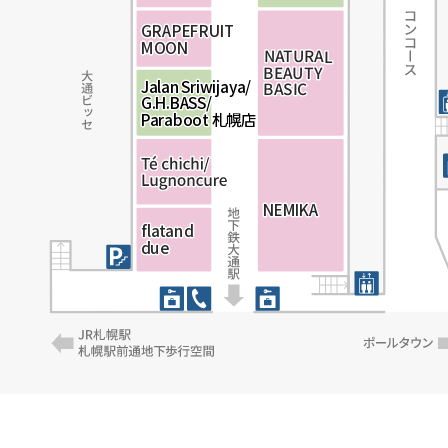
G
G
G
R
R
R
A
A
A
P
P
P
E
E
E
F
F
F
R
R
R
U
U
U
I
I
I
T
T
T
M
M
M
O
O
O
O
O
O
N
N
N
N
N
N
A
A
A
T
T
T
U
U
U
R
R
R
A
A
A
L
L
L
B
B
B
E
E
E
A
A
A
U
U
U
T
T
T
Y
Y
Y
Jalan Sriwijaya/
Jalan Sriwijaya/
B
B
B
A
A
A
S
S
S
I
I
I
C
C
C
G.H.BASS/
G.H.BASS/
Paraboot 札幌店
Paraboot 札幌店
NEMIKA
NEMIKA
fl
fl
fl
a
a
a
t
t
t
a
a
a
n
n
n
d
d
d
d
d
d
u
u
u
e
e
e