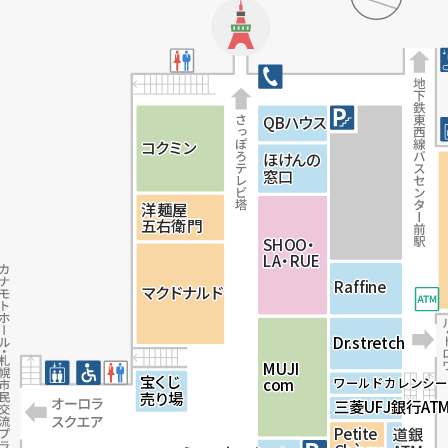
Q
Q
Q
B
B
B
ハ
ハ
ハ
ウ
ウ
ウ
ス
ス
ス
コ
コ
コ
ク
ク
ク
ミ
ミ
ミ
ン
ン
ン
ほ
ほ
ほ
け
け
け
ん
ん
ん
の
の
の
窓
窓
窓
口
口
口
J
J
洋
洋
洋
麺
麺
麺
屋
屋
屋
五
五
五
右
右
右
衛
衛
衛
門
門
門
S
S
S
H
H
H
O
O
O
O・
O・
O・
L
L
L
A・
A・
A・
R
R
R
U
U
U
E
E
E
R
R
R
a
a
a
ffi
ffi
ffi
n
n
n
e
e
e
マ
マ
マ
ク
ク
ク
ド
ド
ド
ナ
ナ
ナ
ル
ル
ル
ド
ド
ド
Dr.stretch
Dr.stretch
M
M
U
U
J
J
I
I
宝
宝
く
く
じ
じ
c
c
o
o
m
m
ワールドカレンシ
ワールドカレンシ
売
売
り
り
場
場
三
三
菱
菱
U
U
F
F
J
J
銀
銀
行AT
行AT
P
P
P
e
e
e
t
t
t
i
i
i
t
t
t
e
e
e