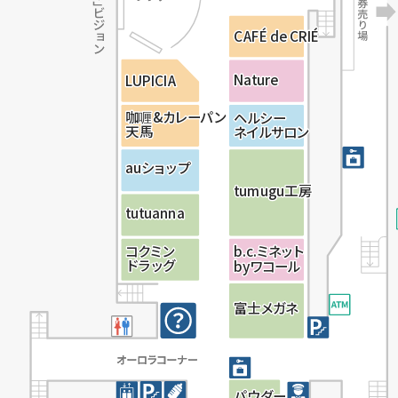
C
C
C
A
A
A
F
F
F
É
É
É
d
d
d
e
e
e
C
C
C
R
R
R
I
I
I
É
É
É
N
N
N
a
a
a
t
t
t
u
u
u
r
r
r
e
e
e
L
L
L
U
U
U
P
P
P
I
I
I
C
C
C
I
I
I
A
A
A
咖
咖
咖
喱
喱
喱
&
&
&
カ
カ
カ
レ
レ
レ
ー
ー
ー
パ
パ
パ
ン
ン
ン
ヘ
ヘ
ヘ
ル
ル
ル
シ
シ
シ
ー
ー
ー
天
天
天
馬
馬
馬
ネ
ネ
ネ
イ
イ
イ
ル
ル
ル
サ
サ
サ
ロ
ロ
ロ
ン
ン
ン
a
a
a
u
u
u
シ
シ
シ
ョ
ョ
ョ
ッ
ッ
ッ
プ
プ
プ
t
t
t
u
u
u
m
m
m
u
u
u
g
g
g
u
u
u
工
工
工
房
房
房
t
t
t
u
u
u
t
t
t
u
u
u
a
a
a
n
n
n
n
n
n
a
a
a
コ
コ
コ
ク
ク
ク
ミ
ミ
ミ
ン
ン
ン
b
b
b
.
.
.
c
c
c
.
.
.
ミ
ミ
ミ
ネ
ネ
ネ
ッ
ッ
ッ
ト
ト
ト
ド
ド
ド
ラ
ラ
ラ
ッ
ッ
ッ
グ
グ
グ
b
b
b
y
y
y
ワ
ワ
ワ
コ
コ
コ
ー
ー
ー
ル
ル
ル
富
富
富
士
士
士
メ
メ
メ
ガ
ガ
ガ
ネ
ネ
ネ
パ
パ
パ
ウ
ウ
ウ
ダ
ダ
ダ
ー
ー
ー