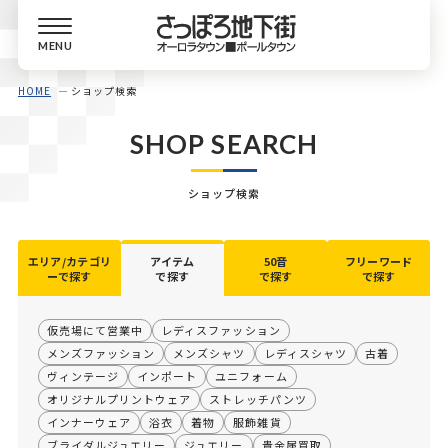
MENU
HOME
ショップ検索
SHOP SEARCH
ショップ検索
エリア/カテゴリ
アイテム
50音
フリーワード
ーで探す
で探す
で探す
で探す
仮売場にて営業中
レディスファッション
メンズファッション
メンズシャツ
レディスシャツ
古着
ヴィンテージ
インポート
ユニフォーム
オリジナルプリントウェア
ストレッチパンツ
インナーウェア
浴衣
着物
服飾雑貨
ブライダルジュエリー
ジュエリー
貴金属買取