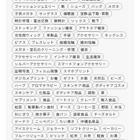
ファッションジュエリー
靴
シューズ
バッグ
メガネ
子供メガネ
サングラス
補聴器
宝飾品下取･買取
時計修理・電池交換
腕時計
ソックス
靴下
ストッキング
ファッション雑貨
アウトドア雑貨
女性用ウィッグ
革製品
手袋
アクセサリー
ネックレス
ピアス
ブレスレット
結婚指輪
婚約指輪
メガネ・宝石のクリーニング・修理
雑貨
アクセサリーパーツ
インテリア雑貨
生活雑貨
シルバーアクセサリー
スマートフォンアクセサリー
証明写真
フィルム現像
スマホプリント
デジカメプリント
お箸
ギフト
木彫
天然石
ビーズ
ハーブ
アロマテラピー
スキンケア用品
ボディケアコスメ
スキンケア
化粧品
ボディケア用品
調剤
薬
サプリメント
食品
イートイン
クレープ
輸入食品
総菜
製菓製パン食材
チーズ
コーヒー豆
野菜
弁当
おにぎり
焼き菓子
食パン
道産食品
チーズタルト
ドーナツ
こっぺパン
たい焼き
沖縄名産品
アイスクリーム
ジェラート
ソフトクリーム
ベーカリー
フルーツジュース
ドリンク
紅茶
お茶
軽食
お酒