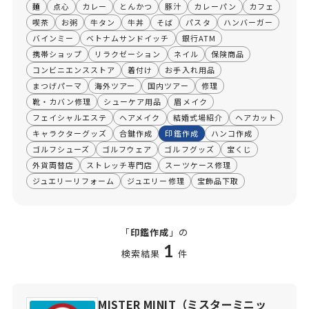
麺
点心
カレー
とんかつ
豚汁
カレーパン
カフェ
喫茶
お粥
牛タン
牛丼
そば
パスタ
ハンバーガー
バインミー
ベトナムサンドイッチ
銀行ATM
携帯ショップ
リラクゼーション
ネイル
保険商品
コンビニエンスストア
着付け
お手入れ用品
まつげパーマ
海外ツアー
国内ツアー
修理
靴・カバン修理
シューケア用品
眉メイク
フェイシャルエステ
ヘアメイク
結婚式場紹介
ヘアカット
キャラクターグッズ
合鍵作成
印鑑作成
ハンコ作成
ゴルフシューズ
ゴルフウェア
ゴルフグッズ
宝くじ
外貨両替店
ストレッチ専門店
スーツケース修理
ジュエリーリフォーム
ジュエリー修理
宝飾品下取
「
印鑑作成
」の
1
検索結果
件
MISTER MINIT（ミスターミニッ