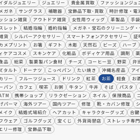
イダルジュエリー
ジュエリー
貴金属買取
ファッションジュ
メガネ
サングラス
補聴器
宝飾品下取･買取
時計修理・電
ッション雑貨
アウトドア雑貨
女性用ウィッグ
革製品
手
スレット
結婚指輪
婚約指輪
メガネ・宝石のクリーニング・
雑貨
シルバーアクセサリー
スマートフォンアクセサリー
証
カメプリント
お箸
ギフト
木彫
天然石
ビーズ
ハーブ
ィケアコスメ
スキンケア
化粧品
ボディケア用品
調剤
食品
総菜
製菓製パン食材
チーズ
コーヒー豆
野菜
弁
ズタルト
ドーナツ
こっぺパン
たい焼き
沖縄名産品
ア
カリー
フルーツジュース
ドリンク
紅茶
お茶
軽食
お
ーパン
カフェ
喫茶
お粥
牛タン
牛丼
そば
パスタ
ATM
携帯ショップ
リラクゼーション
ネイル
保険商品
げパーマ
海外ツアー
国内ツアー
修理
靴・カバン修理
メイク
結婚式場紹介
ヘアカット
キャラクターグッズ
合鍵
フウェア
ゴルフグッズ
宝くじ
外貨両替店
ストレッチ専
エリー修理
宝飾品下取