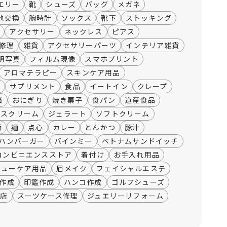
エリー
靴
シューズ
バッグ
メガネ
池交換
腕時計
ソックス
靴下
ストッキング
袋
アクセサリー
ネックレス
ピアス
修理
雑貨
アクセサリーパーツ
インテリア雑貨
明写真
フィルム現像
スマホプリント
アロマテラピー
スキンケア用品
薬
サプリメント
食品
イートイン
クレープ
当
おにぎり
焼き菓子
食パン
道産食品
イスクリーム
ジェラート
ソフトクリーム
酒
麺
点心
カレー
とんかつ
豚汁
ハンバーガー
バインミー
ベトナムサンドイッチ
コンビニエンスストア
着付け
お手入れ用品
シューケア用品
眉メイク
フェイシャルエステ
作成
印鑑作成
ハンコ作成
ゴルフシューズ
門店
スーツケース修理
ジュエリーリフォーム