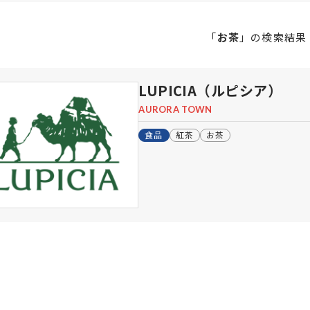
「
お茶
」の
検索結果
LUPICIA（ルピシア）
AURORA TOWN
食品
紅茶
お茶