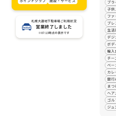
ポイントクラブ
施設・サービス
ブラ
子供
ファ
札幌大通地下駐車場ご利用状況
ブレ
営業終了しました
生活
※07:13時点の表示です
デジ
ボデ
輸入
チー
ベー
カレ
銀行
まつ
ヘア
ゴル
ジュ