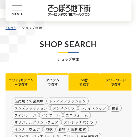
MENU
HOME
ショップ検索
SHOP SEARCH
ショップ検索
エリア/カテゴリ
アイテム
50音
フリーワード
ーで探す
で探す
で探す
で探す
仮売場にて営業中
レディスファッション
メンズファッション
メンズシャツ
レディスシャツ
古着
ヴィンテージ
インポート
ユニフォーム
オリジナルプリントウェア
ストレッチパンツ
インナーウェア
浴衣
着物
服飾雑貨
ブライダルジュエリー
ジュエリー
貴金属買取