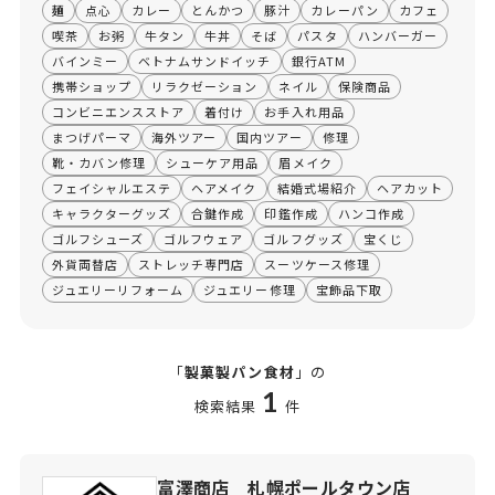
麺
点心
カレー
とんかつ
豚汁
カレーパン
カフェ
喫茶
お粥
牛タン
牛丼
そば
パスタ
ハンバーガー
バインミー
ベトナムサンドイッチ
銀行ATM
携帯ショップ
リラクゼーション
ネイル
保険商品
コンビニエンスストア
着付け
お手入れ用品
まつげパーマ
海外ツアー
国内ツアー
修理
靴・カバン修理
シューケア用品
眉メイク
フェイシャルエステ
ヘアメイク
結婚式場紹介
ヘアカット
キャラクターグッズ
合鍵作成
印鑑作成
ハンコ作成
ゴルフシューズ
ゴルフウェア
ゴルフグッズ
宝くじ
外貨両替店
ストレッチ専門店
スーツケース修理
ジュエリーリフォーム
ジュエリー修理
宝飾品下取
「
製菓製パン食材
」の
1
検索結果
件
富澤商店 札幌ポールタウン店