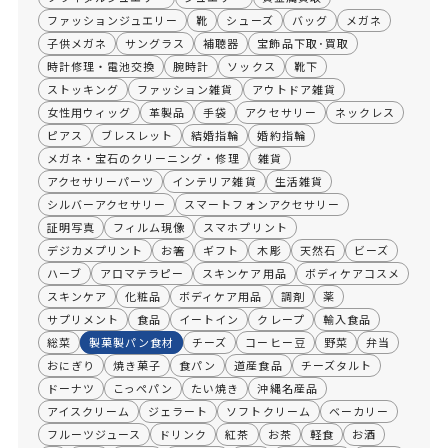
ファッションジュエリー
靴
シューズ
バッグ
メガネ
子供メガネ
サングラス
補聴器
宝飾品下取･買取
時計修理・電池交換
腕時計
ソックス
靴下
ストッキング
ファッション雑貨
アウトドア雑貨
女性用ウィッグ
革製品
手袋
アクセサリー
ネックレス
ピアス
ブレスレット
結婚指輪
婚約指輪
メガネ・宝石のクリーニング・修理
雑貨
アクセサリーパーツ
インテリア雑貨
生活雑貨
シルバーアクセサリー
スマートフォンアクセサリー
証明写真
フィルム現像
スマホプリント
デジカメプリント
お箸
ギフト
木彫
天然石
ビーズ
ハーブ
アロマテラピー
スキンケア用品
ボディケアコスメ
スキンケア
化粧品
ボディケア用品
調剤
薬
サプリメント
食品
イートイン
クレープ
輸入食品
総菜
製菓製パン食材
チーズ
コーヒー豆
野菜
弁当
おにぎり
焼き菓子
食パン
道産食品
チーズタルト
ドーナツ
こっぺパン
たい焼き
沖縄名産品
アイスクリーム
ジェラート
ソフトクリーム
ベーカリー
フルーツジュース
ドリンク
紅茶
お茶
軽食
お酒