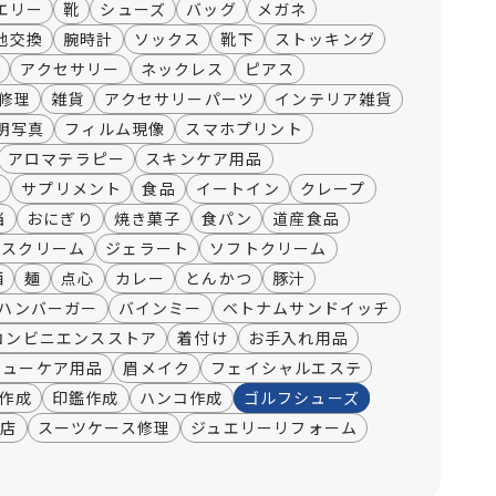
エリー
靴
シューズ
バッグ
メガネ
池交換
腕時計
ソックス
靴下
ストッキング
袋
アクセサリー
ネックレス
ピアス
修理
雑貨
アクセサリーパーツ
インテリア雑貨
明写真
フィルム現像
スマホプリント
アロマテラピー
スキンケア用品
薬
サプリメント
食品
イートイン
クレープ
当
おにぎり
焼き菓子
食パン
道産食品
イスクリーム
ジェラート
ソフトクリーム
酒
麺
点心
カレー
とんかつ
豚汁
ハンバーガー
バインミー
ベトナムサンドイッチ
コンビニエンスストア
着付け
お手入れ用品
シューケア用品
眉メイク
フェイシャルエステ
作成
印鑑作成
ハンコ作成
ゴルフシューズ
門店
スーツケース修理
ジュエリーリフォーム