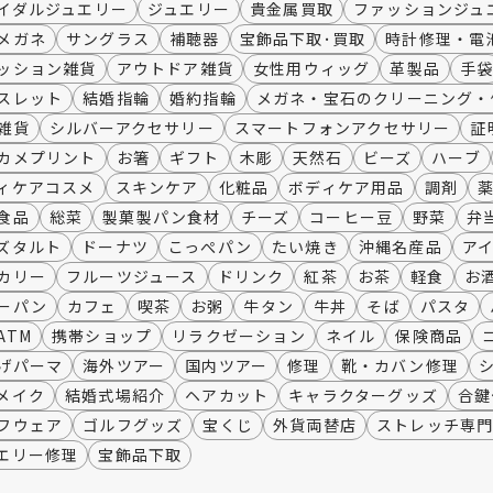
イダルジュエリー
ジュエリー
貴金属買取
ファッションジュ
メガネ
サングラス
補聴器
宝飾品下取･買取
時計修理・電
ッション雑貨
アウトドア雑貨
女性用ウィッグ
革製品
手
スレット
結婚指輪
婚約指輪
メガネ・宝石のクリーニング・
雑貨
シルバーアクセサリー
スマートフォンアクセサリー
証
カメプリント
お箸
ギフト
木彫
天然石
ビーズ
ハーブ
ィケアコスメ
スキンケア
化粧品
ボディケア用品
調剤
食品
総菜
製菓製パン食材
チーズ
コーヒー豆
野菜
弁
ズタルト
ドーナツ
こっぺパン
たい焼き
沖縄名産品
ア
カリー
フルーツジュース
ドリンク
紅茶
お茶
軽食
お
ーパン
カフェ
喫茶
お粥
牛タン
牛丼
そば
パスタ
ATM
携帯ショップ
リラクゼーション
ネイル
保険商品
げパーマ
海外ツアー
国内ツアー
修理
靴・カバン修理
メイク
結婚式場紹介
ヘアカット
キャラクターグッズ
合鍵
フウェア
ゴルフグッズ
宝くじ
外貨両替店
ストレッチ専
エリー修理
宝飾品下取