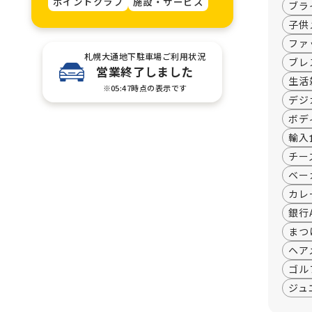
ポイントクラブ
施設・サービス
ブラ
子供
ファ
札幌大通地下駐車場ご利用状況
ブレ
営業終了しました
生活
※05:47時点の表示です
デジ
ボデ
輸入
チー
ベー
カレ
銀行
まつ
ヘア
ゴル
ジュ