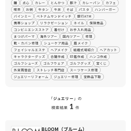
麺
点心
カレー
とんかつ
豚汁
カレーパン
カフェ
喫茶
お粥
牛タン
牛丼
そば
パスタ
ハンバーガー
バインミー
ベトナムサンドイッチ
銀行ATM
携帯ショップ
リラクゼーション
ネイル
保険商品
コンビニエンスストア
着付け
お手入れ用品
まつげパーマ
海外ツアー
国内ツアー
修理
靴・カバン修理
シューケア用品
眉メイク
フェイシャルエステ
ヘアメイク
結婚式場紹介
ヘアカット
キャラクターグッズ
合鍵作成
印鑑作成
ハンコ作成
ゴルフシューズ
ゴルフウェア
ゴルフグッズ
宝くじ
外貨両替店
ストレッチ専門店
スーツケース修理
ジュエリーリフォーム
ジュエリー修理
宝飾品下取
「
ジュエリー
」の
1
検索結果
件
BLOOM（ブルーム）