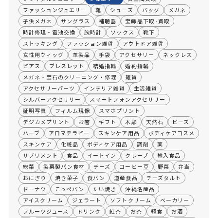
ファッションジュエリー
靴
シューズ
バッグ
メガネ
子供メガネ
サングラス
補聴器
宝飾品下取･買取
時計修理・電池交換
腕時計
ソックス
靴下
ストッキング
ファッション雑貨
アウトドア雑貨
女性用ウィッグ
革製品
手袋
アクセサリー
ネックレス
ピアス
ブレスレット
結婚指輪
婚約指輪
メガネ・宝石のクリーニング・修理
雑貨
アクセサリーパーツ
インテリア雑貨
生活雑貨
シルバーアクセサリー
スマートフォンアクセサリー
証明写真
フィルム現像
スマホプリント
デジカメプリント
お箸
ギフト
木彫
天然石
ビーズ
ハーブ
アロマテラピー
スキンケア用品
ボディケアコスメ
スキンケア
化粧品
ボディケア用品
調剤
薬
サプリメント
食品
イートイン
クレープ
輸入食品
総菜
製菓製パン食材
チーズ
コーヒー豆
野菜
弁当
おにぎり
焼き菓子
食パン
道産食品
チーズタルト
ドーナツ
こっぺパン
たい焼き
沖縄名産品
アイスクリーム
ジェラート
ソフトクリーム
ベーカリー
フルーツジュース
ドリンク
紅茶
お茶
軽食
お酒