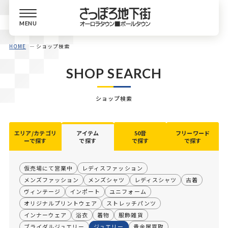
MENU
HOME
ショップ検索
SHOP SEARCH
ショップ検索
エリア/カテゴリ
アイテム
50音
フリーワード
ーで探す
で探す
で探す
で探す
仮売場にて営業中
レディスファッション
メンズファッション
メンズシャツ
レディスシャツ
古着
ヴィンテージ
インポート
ユニフォーム
オリジナルプリントウェア
ストレッチパンツ
インナーウェア
浴衣
着物
服飾雑貨
ブライダルジュエリー
ジュエリー
貴金属買取