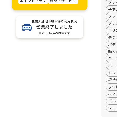
ポイントクラブ
施設・サービス
ブラ
子供
ファ
札幌大通地下駐車場ご利用状況
ブレ
営業終了しました
生活
※23:56時点の表示です
デジ
ボデ
輸入
チー
ベー
カレ
銀行
まつ
ヘア
ゴル
ジュ