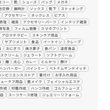
エリー
靴
シューズ
バッグ
メガネ
池交換
腕時計
ソックス
靴下
ストッキング
袋
アクセサリー
ネックレス
ピアス
修理
雑貨
アクセサリーパーツ
インテリア雑貨
明写真
フィルム現像
スマホプリント
アロマテラピー
スキンケア用品
薬
サプリメント
食品
イートイン
クレープ
当
おにぎり
焼き菓子
食パン
道産食品
イスクリーム
ジェラート
ソフトクリーム
酒
麺
点心
カレー
とんかつ
豚汁
ハンバーガー
バインミー
ベトナムサンドイッチ
コンビニエンスストア
着付け
お手入れ用品
シューケア用品
眉メイク
フェイシャルエステ
作成
印鑑作成
ハンコ作成
ゴルフシューズ
門店
スーツケース修理
ジュエリーリフォーム