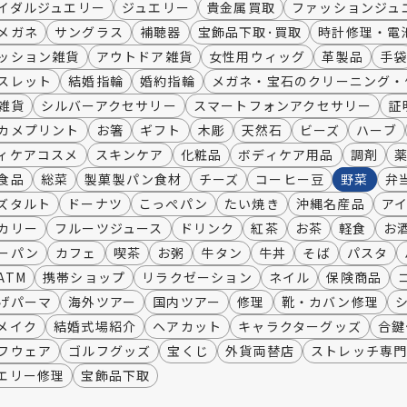
イダルジュエリー
ジュエリー
貴金属買取
ファッションジュ
メガネ
サングラス
補聴器
宝飾品下取･買取
時計修理・電
ッション雑貨
アウトドア雑貨
女性用ウィッグ
革製品
手
スレット
結婚指輪
婚約指輪
メガネ・宝石のクリーニング・
雑貨
シルバーアクセサリー
スマートフォンアクセサリー
証
カメプリント
お箸
ギフト
木彫
天然石
ビーズ
ハーブ
ィケアコスメ
スキンケア
化粧品
ボディケア用品
調剤
食品
総菜
製菓製パン食材
チーズ
コーヒー豆
野菜
弁
ズタルト
ドーナツ
こっぺパン
たい焼き
沖縄名産品
ア
カリー
フルーツジュース
ドリンク
紅茶
お茶
軽食
お
ーパン
カフェ
喫茶
お粥
牛タン
牛丼
そば
パスタ
ATM
携帯ショップ
リラクゼーション
ネイル
保険商品
げパーマ
海外ツアー
国内ツアー
修理
靴・カバン修理
メイク
結婚式場紹介
ヘアカット
キャラクターグッズ
合鍵
フウェア
ゴルフグッズ
宝くじ
外貨両替店
ストレッチ専
エリー修理
宝飾品下取