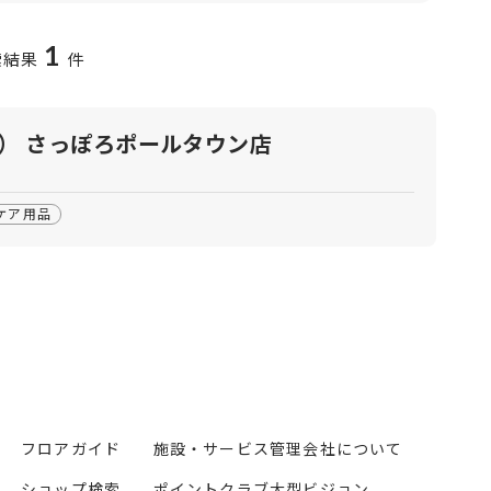
1
索結果
件
タン） さっぽろポールタウン店
ケア用品
フロアガイド
施設・サービス
管理会社について
ショップ検索
ポイントクラブ
大型ビジョン