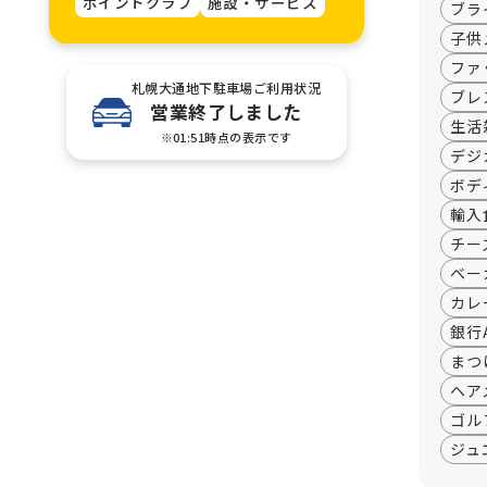
ポイントクラブ
施設・サービス
ブラ
子供
ファ
札幌大通地下駐車場ご利用状況
ブレ
営業終了しました
生活
※01:51時点の表示です
デジ
ボデ
輸入
チー
ベー
カレ
銀行
まつ
ヘア
ゴル
ジュ