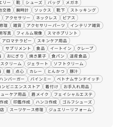
エリー
靴
シューズ
バッグ
メガネ
池交換
腕時計
ソックス
靴下
ストッキング
袋
アクセサリー
ネックレス
ピアス
修理
雑貨
アクセサリーパーツ
インテリア雑貨
明写真
フィルム現像
スマホプリント
アロマテラピー
スキンケア用品
薬
サプリメント
食品
イートイン
クレープ
当
おにぎり
焼き菓子
食パン
道産食品
イスクリーム
ジェラート
ソフトクリーム
酒
麺
点心
カレー
とんかつ
豚汁
ハンバーガー
バインミー
ベトナムサンドイッチ
コンビニエンスストア
着付け
お手入れ用品
シューケア用品
眉メイク
フェイシャルエステ
作成
印鑑作成
ハンコ作成
ゴルフシューズ
門店
スーツケース修理
ジュエリーリフォーム