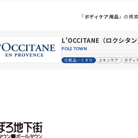
「
ボディケア用品
」の
検
L'OCCITANE（ロクシ
POLE TOWN
化粧品・くすり
スキンケア
ボディ