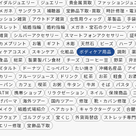
イダルジュエリー
ジュエリー
貴金属買取
ファッションジュ
メガネ
サングラス
補聴器
宝飾品下取･買取
時計修理・電
ッション雑貨
アウトドア雑貨
女性用ウィッグ
革製品
手
スレット
結婚指輪
婚約指輪
メガネ・宝石のクリーニング・
雑貨
シルバーアクセサリー
スマートフォンアクセサリー
証
カメプリント
お箸
ギフト
木彫
天然石
ビーズ
ハーブ
ィケアコスメ
スキンケア
化粧品
ボディケア用品
調剤
食品
総菜
製菓製パン食材
チーズ
コーヒー豆
野菜
弁
ズタルト
ドーナツ
こっぺパン
たい焼き
沖縄名産品
ア
カリー
フルーツジュース
ドリンク
紅茶
お茶
軽食
お
ーパン
カフェ
喫茶
お粥
牛タン
牛丼
そば
パスタ
ATM
携帯ショップ
リラクゼーション
ネイル
保険商品
げパーマ
海外ツアー
国内ツアー
修理
靴・カバン修理
メイク
結婚式場紹介
ヘアカット
キャラクターグッズ
合鍵
フウェア
ゴルフグッズ
宝くじ
外貨両替店
ストレッチ専
エリー修理
宝飾品下取